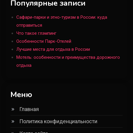
Популярные записи
Что такое глэмпинг
8
Сафари-парки и этно-туризм в России: куда
Локации
отправиться
Что такое глэмпинг
Лучшие места для отдыха в
Особенности Парк-Отелей
России
9
Лучшие места для отдыха в России
Мотель: особенности и преимущества дорожного
Типы отелей
отдыха
Как выбрать идеальный
загородный отель в России: на
10
что обратить внимание
Меню
Локации
Главная
Преимущества отдыха в
Подмосковье
Политика конфиденциальности
1