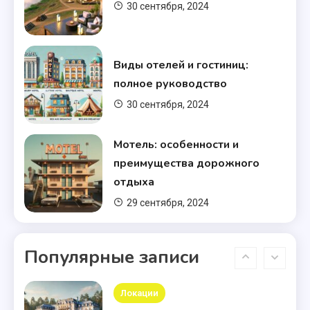
полное руководство
7
30 сентября, 2024
Типы отелей
Виды отелей и гостиниц:
Что такое глэмпинг
полное руководство
8
30 сентября, 2024
Локации
Мотель: особенности и
Лучшие места для отдыха в
преимущества дорожного
России
9
отдыха
29 сентября, 2024
Типы отелей
Как выбрать идеальный
Популярные записи
загородный отель в России: на
10
что обратить внимание
Локации