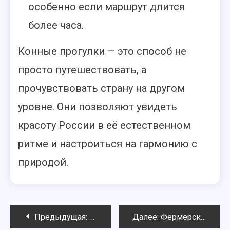
особенно если маршрут длится
более часа.
Конные прогулки — это способ не
просто путешествовать, а
прочувствовать страну на другом
уровне. Они позволяют увидеть
красоту России в её естественном
ритме и настроиться на гармонию с
природой.
Навигация
Предыдущая:
Парапланеризм в России: где можно
Далее:
Фермерские усадьбы и агротуризм: отдых с сельским колоритом