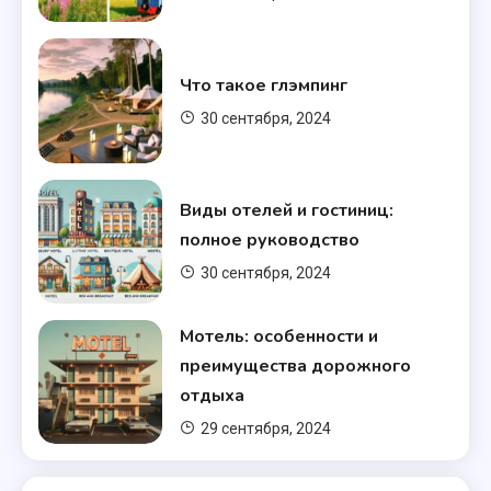
Типы отелей
Виды отелей и гостиниц:
Что такое глэмпинг
полное руководство
7
30 сентября, 2024
Типы отелей
Виды отелей и гостиниц:
Что такое глэмпинг
полное руководство
8
30 сентября, 2024
Локации
Мотель: особенности и
Лучшие места для отдыха в
преимущества дорожного
России
9
отдыха
29 сентября, 2024
Типы отелей
Как выбрать идеальный