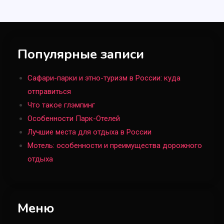
полное руководство
7
Типы отелей
Популярные записи
Что такое глэмпинг
8
Сафари-парки и этно-туризм в России: куда
Локации
отправиться
Что такое глэмпинг
Лучшие места для отдыха в
Особенности Парк-Отелей
России
9
Лучшие места для отдыха в России
Мотель: особенности и преимущества дорожного
Типы отелей
отдыха
Как выбрать идеальный
загородный отель в России: на
10
что обратить внимание
Меню
Локации