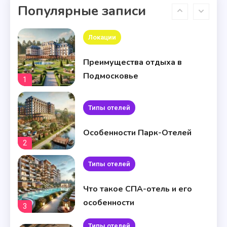
Популярные записи
загородный отель в России: на
10
что обратить внимание
Локации
Преимущества отдыха в
Подмосковье
1
Типы отелей
Особенности Парк-Отелей
2
Типы отелей
Что такое СПА-отель и его
особенности
3
Типы отелей