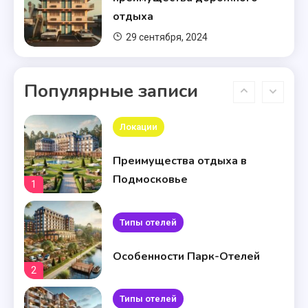
России
9
отдыха
29 сентября, 2024
Типы отелей
Как выбрать идеальный
Популярные записи
загородный отель в России: на
10
что обратить внимание
Локации
Преимущества отдыха в
Подмосковье
1
Типы отелей
Особенности Парк-Отелей
2
Типы отелей