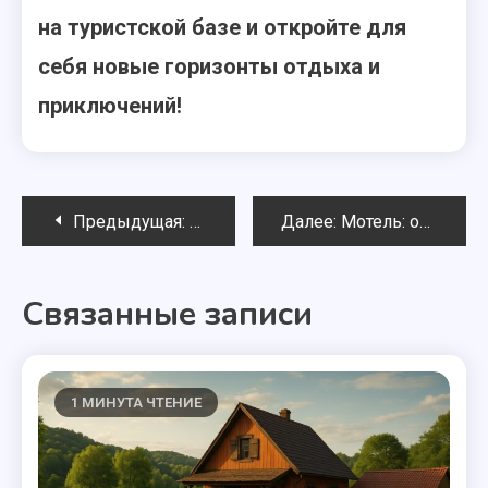
на туристской базе и откройте для
себя новые горизонты отдыха и
приключений!
Навигация
Предыдущая:
Хостел: особенности и преимущест
Далее:
Мотель: особенности и преимущества дорожного отдыха
по
Связанные записи
записям
1 МИНУТА ЧТЕНИЕ